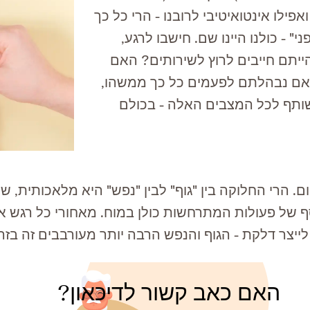
פילו אינטואיטיבי לרובנו - הרי כל כך
" - כולנו היינו שם. ח
י
שבו
ל
רגע,
יתם חייבים לרוץ לשירותים? האם
ם נבהלתם לפעמים כל כך ממשהו,
ותף לכל המצבים האלה - בכולם
. הרי החלוקה בין "גוף" לבין "נפש" היא מלאכותית, 
 של פעולות המתרחשות כולן במוח. מאחורי כל רגש או 
ייצר דלקת - הגוף והנפש הרבה יותר מעורבבים זה בז
האם כאב קשור לדיכאון?