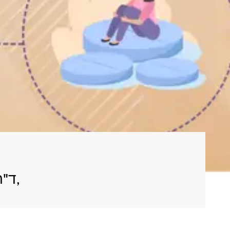
ד"ר אורן טנא - מנהל המרפאה לבריאות הנפש וסגן מנהל המערך הפסיכיאטרי,