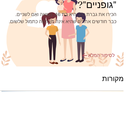
"גופניים"?
הכירו את גברת כהן. היא בת 46, נשואה ואֵם לשניים.
כבר חודשים אחדים שהיא אינה מרגישה כתמול שלשום.
לסיפור המלא
מקורות
החיים עם דיכאון
מידע נוסף