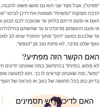
"
פסיכו
"
). אבל מצד שני הוא גם מושג פשוט להבנה, וא
הרבה מצוקות "נפשיות" מוצאות את דרכן לביטוי "גופני
האם אי-פעם הייתם בלחץ
עד
שכאבה לכם הבטן והי
אי-פעם הרגשתם מדוכדכים עד שחשתם בחילה?
הא
עד שלבכם כמעט
"
זינק
"
מתוך החזה? שימו לב למש
הגוף שלנו מדַבּר, לא פחות טוב מן "הנפש".
האם הקשר הזה מפתיע?
לא ממש. במיוחד בהתחשב במה שאנחנו יודעים היום
"נפש", ומה שאנחנו קוראים לו כך, הוא למעשה אוסף
בדיוק כמו בכל תחושה של כאב או הוראה של הגוף ל
האם לדיכאון יש תסמינים