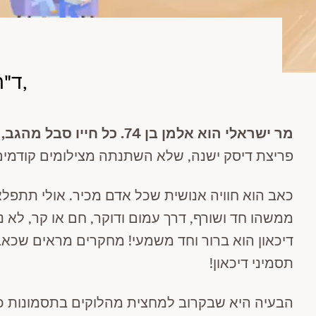
ד"ר אורן טנא - מנהל המרפאה לבריאות הנפש וסגן מנהל המערך הפסיכיאטרי,
מר ישראלי הוא אלמן בן 74. כל חייו סבל מהגב, אבל לאחרונה, מאז פטירת אשתו, כאבי הגב הפכו למשַׁתקים.
פריצת דיסק ישנה, שלא השתנתה מצילומים קודמים.
כאב הוא חוויה אנושית שכל אדם מכיר. אולי תתפלא
ממשהו חד ושורף, דרך עמום ודוקר, חם או קר, לא נו
תסמיני דיכאון!
הבעיה היא שבקרוב למחצית מהלוקים בתסמונות כאב