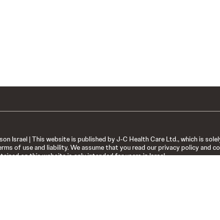
 Israel | This website is published by J-C Health Care Ltd., which is solely
erms of use and liability. We assume that you read our privacy policy and co
tained on this website is only intended for users in Israel.
עם איש מקצוע מתאים באשר לטיפול הנדרש ואינם מהווים המלצה לנטילת תרופה
pv-israel@its.jnj.c
ושר על ידי משרד הבריאות. לשאלות נוספות ככל שנדרש יש לפנות לרופא או לרוק
6099, פקס 09-9583636