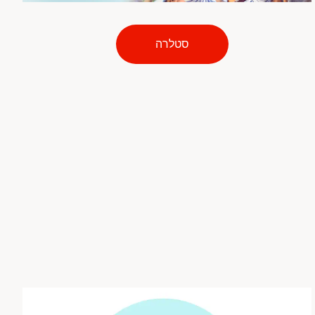
סטלרה