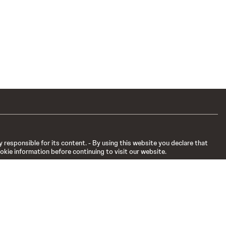
 responsible for its content. - By using this website you declare that
okie information before continuing to visit our website.
המידע מועבר מטעם חברת J-C Health Care LTD - Johnson & Johnson Israel
גולש/ת יקר/ה המידע והתכנים באתר אינם מהווים תחליף להיוועצות ישירה 
כדי לדווח על תופעות לוואי או למטרת תלונות איכות אנא צור קשר בכתובת
om
למידע מלא (כולל תופעות לוואי) יש לעיין בעלון לרופא כפי שא
ג'יי-סי הלת'קר בע"מ, קיבוץ שפיים 000