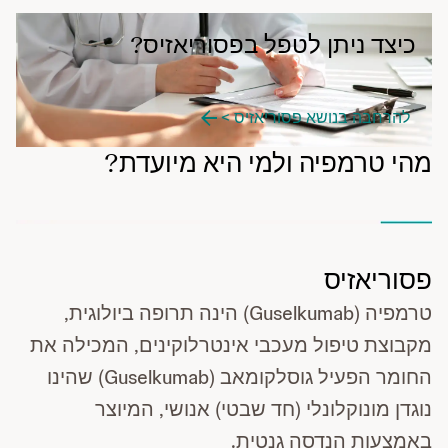
כיצד ניתן לטפל בפסוריאזיס?
להרחבה בנושא פסוריאזיס >
מהי טרמפיה ולמי היא מיועדת?
פסוריאזיס
טרמפיה (Guselkumab) הינה תרופה ביולוגית,
מקבוצת טיפול מעכבי אינטרלוקינים, המכילה את
החומר הפעיל גוסלקומאב (Guselkumab) שהינו
נוגדן מונוקלונלי (חד שבטי) אנושי, המיוצר
באמצעות הנדסה גנטית.