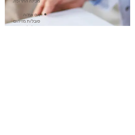
מכילה התרופה.
אם את/ה
סובל/ת מזיהום
פעיל , לרבות
שחפת פעילה.
להרחבה לחץ
כאן >