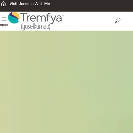
Visit Janssen With Me
open