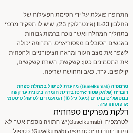
התרופה פועלת על ידי חסימת הפעילות של
החלבון IL-23 (אינטרלוקין 23), שיש לו תפקיד מרכזי
בתהליך המחלה ואשר נוכח ברמות גבוהות
באנשים הסובלים מפסוריאזיס. התרופה יכולה
לשפר את מצב העור ומראה הציפורניים ולהפחית
את התסמינים כגון: קשקשת, השרת קשקשים,
קילופים, גרד, כאב ותחושת שריפה.
טרמפיה (Guselkumab) מיועדת לטיפול במחלת ספחת
רובדית (פלאק פסוריאזיס) בדרגת חומרה בינונית עד קשה
במטופלים בוגרים (מעל גיל 18) המועמדים לטיפול סיסטמי
או פוטותרפיה.
דלקת מפרקים ספחתית
לטרמפיה
(Guselkumab)
יש התוויה נוספת אשר לא
תידון בחוברת זו: טרמפיה (Guselkumab) כטיפול