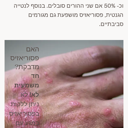
וכ- 50% אם שני ההורים סובלים. בנוסף לנטייה
הגנטית, פסוריאזיס מושפעת גם מגורמים
סביבתיים.
האם
פסוריאזיס
מדבקת?
חד
משמעית
לא!
לא
ניתן ללקות
בפסוריאזיס
במגע עם