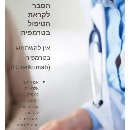
הסבר
לקראת
הטיפול
בטרמפיה
אין להשתמש
בטרמפיה
(Guselkumab):
אם את/ה
אלרגי/ת
לגוסלקומאב
(החומר הפעיל
של התרופה) או
לכל אחד
מהמרכיבים
הנוספים אשר